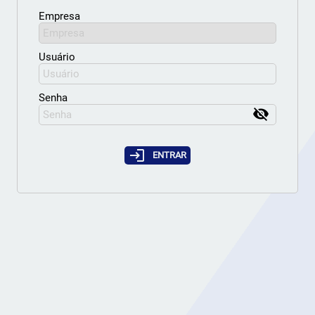
Empresa
Usuário
Senha
visibility_off
login
ENTRAR